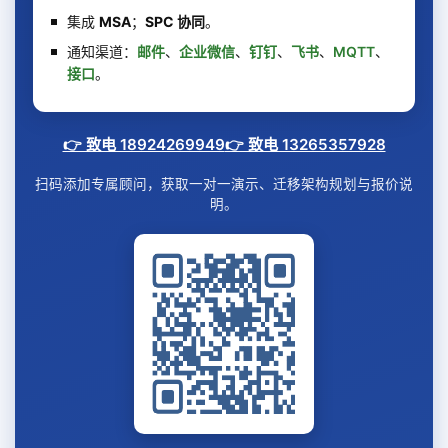
集成
MSA
；
SPC 协同
。
通知渠道：
邮件
、
企业微信
、
钉钉
、
飞书
、
MQTT
、
接口
。
👉 致电 18924269949
👉 致电 13265357928
扫码添加专属顾问，获取一对一演示、迁移架构规划与报价说
明。