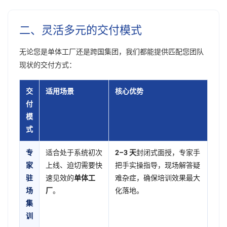
二、灵活多元的交付模式
无论您是单体工厂还是跨国集团，我们都能提供匹配您团队
现状的交付方式：
交
适用场景
核心优势
付
模
式
专
适合处于系统初次
2–3 天
封闭式面授，专家手
家
上线、迫切需要快
把手实操指导，现场解答疑
驻
速见效的
单体工
难杂症，确保培训效果最大
场
厂
。
化落地。
集
训