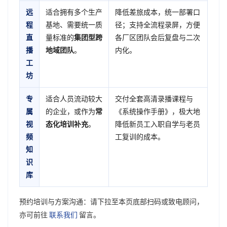
远
适合拥有多个生产
降低差旅成本，统一部署口
程
基地、需要统一质
径；支持全流程录屏，方便
直
量标准的
集团型跨
各厂区团队会后复盘与二次
播
地域团队
。
内化。
工
坊
专
适合人员流动较大
交付全套高清录播课程与
属
的企业，或作为
常
《系统操作手册》，极大地
视
态化培训补充
。
降低新员工入职自学与老员
频
工复训的成本。
知
识
库
预约培训与方案沟通：请下拉至本页底部扫码或致电顾问，
亦可前往
联系我们
留言。