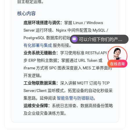
自主稳定运维。
核心内容
底层环境搭建与调优：
掌握 Linux / Windows
Server 运行环境、Nginx 中间件配置及 MySQL /
PostgreSQL 数据库的初始化与性能调优。可与
私
可以介绍下你们的产品么
有化部署与集成
服务衔接。
业务系统无缝融合：
学习使用标准 RESTful API 同
步 ERP 物料主数据；掌握通过 URL Token 或
iframe 方式将 SPC 图表深度嵌入 MES 工单界面的
开发逻辑。
工业物联数据采集：
深入讲解 MQTT 订阅与 TCP
Server/Client 监听模式，拓宽设备的自动化秒级采
集思路。延伸阅读
智能告警与防错联动
。
运维安全保障：
系统日志排查、数据高频备份策略
及企业级灾备演练方案。