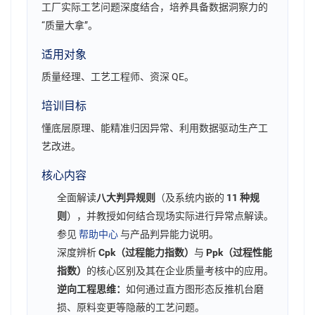
工厂实际工艺问题深度结合，培养具备数据洞察力的
“质量大拿”。
适用对象
质量经理、工艺工程师、资深 QE。
培训目标
懂底层原理、能精准归因异常、利用数据驱动生产工
艺改进。
核心内容
全面解读
八大判异规则
（及系统内嵌的
11 种规
则
），并教授如何结合现场实际进行异常点解读。
参见
帮助中心
与产品判异能力说明。
深度辨析
Cpk（过程能力指数）
与
Ppk（过程性能
指数）
的核心区别及其在企业质量考核中的应用。
逆向工程思维：
如何通过直方图形态反推机台磨
损、原料变更等隐蔽的工艺问题。