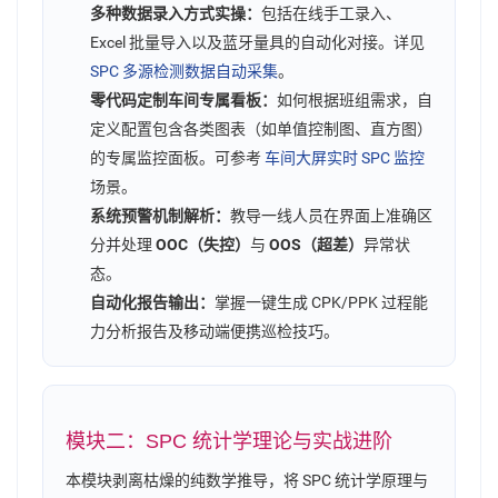
多种数据录入方式实操：
包括在线手工录入、
Excel 批量导入以及蓝牙量具的自动化对接。详见
SPC 多源检测数据自动采集
。
零代码定制车间专属看板：
如何根据班组需求，自
定义配置包含各类图表（如单值控制图、直方图）
的专属监控面板。可参考
车间大屏实时 SPC 监控
场景。
系统预警机制解析：
教导一线人员在界面上准确区
分并处理
OOC（失控）
与
OOS（超差）
异常状
态。
自动化报告输出：
掌握一键生成 CPK/PPK 过程能
力分析报告及移动端便携巡检技巧。
模块二：SPC 统计学理论与实战进阶
本模块剥离枯燥的纯数学推导，将 SPC 统计学原理与