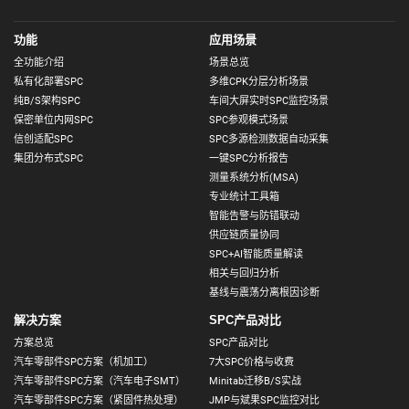
功能
应用场景
全功能介绍
场景总览
私有化部署SPC
多维CPK分层分析场景
纯B/S架构SPC
车间大屏实时SPC监控场景
保密单位内网SPC
SPC参观模式场景
信创适配SPC
SPC多源检测数据自动采集
集团分布式SPC
一键SPC分析报告
测量系统分析(MSA)
专业统计工具箱
智能告警与防错联动
供应链质量协同
SPC+AI智能质量解读
相关与回归分析
基线与震荡分离根因诊断
解决方案
SPC产品对比
方案总览
SPC产品对比
汽车零部件SPC方案（机加工）
7大SPC价格与收费
汽车零部件SPC方案（汽车电子SMT）
Minitab迁移B/S实战
汽车零部件SPC方案（紧固件热处理）
JMP与斌果SPC监控对比