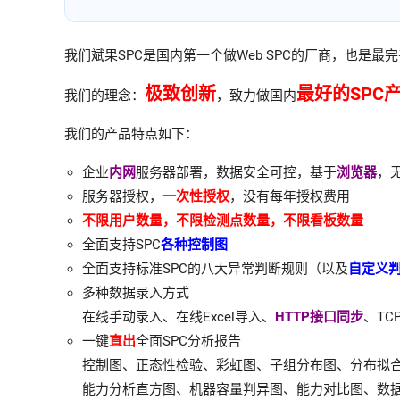
我们斌果SPC是国内第一个做Web SPC的厂商，也是
极致创新
最好的SPC
我们的理念：
，致力做国内
我们的产品特点如下：
企业
内网
服务器部署，数据安全可控，基于
浏览器
，
服务器授权，
一次性授权
，没有每年授权费用
不限用户数量，不限检测点数量，不限看板数量
全面支持SPC
各种控制图
全面支持标准SPC的八大异常判断规则（以及
自定义
多种数据录入方式
在线手动录入、在线Excel导入、
HTTP接口同步
、TC
一键
直出
全面SPC分析报告
控制图、正态性检验、彩虹图、子组分布图、分布拟
能力分析直方图、机器容量判异图、能力对比图、数