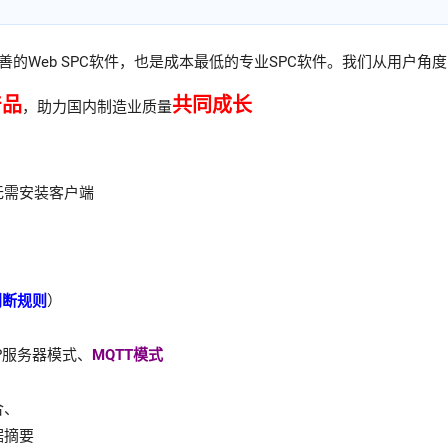
最完善的Web SPC软件，也是成本最低的专业SPC软件。我们从用
产品
共同成长
，助力国内制造业质量
无需安装客户端
判断规则
）
P服务器模式、
MQTT模式
合、
据摘要