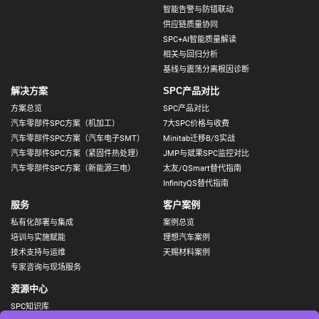
智能告警与防错联动
供应链质量协同
SPC+AI智能质量解读
相关与回归分析
基线与震荡分离根因诊断
解决方案
SPC产品对比
方案总览
SPC产品对比
汽车零部件SPC方案（机加工）
7大SPC价格与收费
汽车零部件SPC方案（汽车电子SMT）
Minitab迁移B/S实战
汽车零部件SPC方案（紧固件热处理）
JMP与斌果SPC监控对比
汽车零部件SPC方案（新能源三电）
太友/QSmart替代指南
InfinityQS替代指南
服务
客户案例
私有化部署与集成
案例总览
培训与实施赋能
理想汽车案例
技术支持与运维
天赐材料案例
专家咨询与现场服务
资源中心
SPC知识库