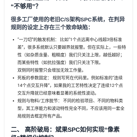
“不够用”？
很多工厂使用的老旧C/S架构SPC系统，在判异
规则的设定上存在三个致命缺陷：
“一刀切”的触发机制： 比如“1个点远离中心线超3倍标准
差”，很多系统默认只要越界就报警。但在实际上，一些特
性（如杂质含量、粗糙度）我们只关注上限，越低越好；
而某些特性（如抗拉强度）我们只关注下限。
双侧同时报警只会增加无效工作量。
死板的参数固定： 规则写死在代码里。例如标准的“连续
14个点交互升降”，如果我的工艺特性决定了连续12个点
交互升降就已经意味着显著的系统性波动。
规则与物料/工序脱节： 不同的检验项目、不同的物料类
型，其工序能力和波动特性完全不同，不应该用同一套全
局规则去框定所有产品。
二、 高阶破局：斌果SPC如何实现“像素