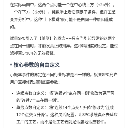
在实际画图中，这两个点可能一个在中心线上方（+2σ外），
一个在下方（-2σ外）。纯数学上看它满足了条件，但在工艺
变异分析中，这种“上下横跳”很可能不是由同一种原因造成
的。
斌果SPC引入了【单侧】的概念——只有当引起异常的这两个
点在同一侧时，才触发真正的判异。这种精细度的设定，能过
滤掉至少30%的无效报警。
* 核心参数的自由定义
小概率事件的界定在不同行业标准是不一样的。斌果SPC允许
用户直接修改规则底层参数：
连续点数自定义： 将“连续9个点在同一侧”修改为更严苛
的“连续7个点在同一侧”。
趋势点数自定义： 将“连续14个点交互升降”修改为“连续
12个点交互升降”。这种灵活配置，让SPC系统真正去适应
工厂的工艺，而不是让工艺去削足适履地适应软件。